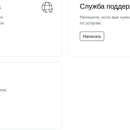
а
Служба поддер
мя
Напишите, если вам нужн
он.
по услугам.
Написать
ена,